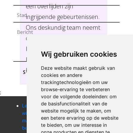
een overlijden zijn
ingrijpende gebeurtenissen.
Ons deskundig team neemt
de tijd om uw wensen te
begrijpen zodat we u de
Wij gebruiken cookies
beste service kunnen
Deze website maakt gebruik van
leveren, Beerst.
STUREN
cookies en andere
trackingtechnologieën om uw
browse-ervaring te verbeteren
;
voor de volgende doeleinden:
om
de basisfunctionaliteit van de
Leegmaken
Leegmaken
Leegmaken
website mogelijk te maken
,
om
winkel of
winkel of
winkel of
een betere ervaring op de website
magazij
magazij
magazij
te bieden
,
om uw interesse in
bekegem
bellegem
beselare
onze producten en diensten te