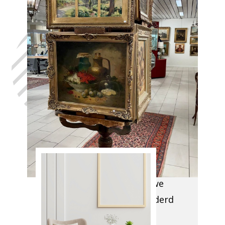
Laat uw huis
leegmaken
Beert, in het
volste
vertrouwen,
met de hulp
van Antiek
Opkoper Beert
Aangekomen op uw
locatie, evalueren we
grondig wat verwijderd
dient te worden en