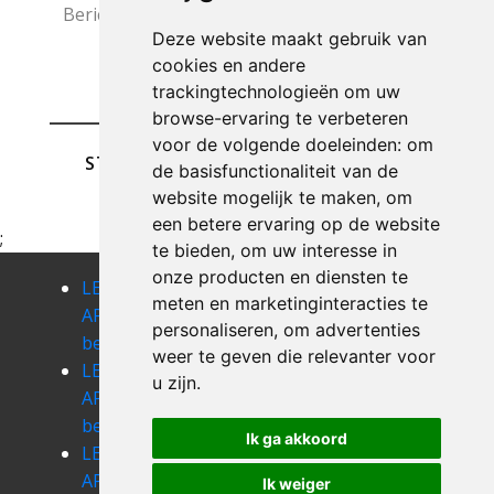
Deze website maakt gebruik van
cookies en andere
trackingtechnologieën om uw
browse-ervaring te verbeteren
voor de volgende doeleinden:
om
STUREN
de basisfunctionaliteit van de
website mogelijk te maken
,
om
een betere ervaring op de website
;
te bieden
,
om uw interesse in
onze producten en diensten te
LEEGMAKEN
LEEGMAKEN
LEEGMAKEN
meten en marketinginteracties te
APPARTEMENT
APPARTEMENT
APPARTEMENT
personaliseren
,
om advertenties
begijnendijk
beigem
bekkerzeel
weer te geven die relevanter voor
LEEGMAKEN
LEEGMAKEN
LEEGMAKEN
u zijn
.
APPARTEMENT
APPARTEMENT
APPARTEMENT
bekkevoort
bellingen
berg
Ik ga akkoord
LEEGMAKEN
LEEGMAKEN
LEEGMAKEN
APPARTEMENT
APPARTEMENT
APPARTEMENT
Ik weiger