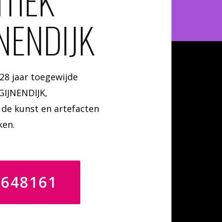
TIEK
NENDIJK
 28 jaar toegewijde
GIJNENDIJK,
de kunst en artefacten
ken.
4648161