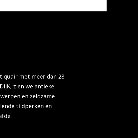
tiquair met meer dan 28
IJK, zien we antieke
orwerpen en zeldzame
llende tijdperken en
efde.