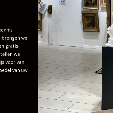
kennis
, brengen we
en gratis
stellen we
ijs voor van
boedel van uw