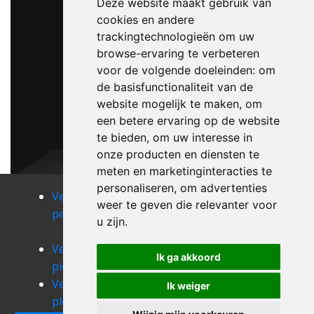
Deze website maakt gebruik van
cookies en andere
trackingtechnologieën om uw
browse-ervaring te verbeteren
voor de volgende doeleinden:
om
de basisfunctionaliteit van de
website mogelijk te maken
,
om
een betere ervaring op de website
te bieden
,
om uw interesse in
onze producten en diensten te
meten en marketinginteracties te
personaliseren
,
om advertenties
Verhuizen
Verhuizen
Verhuizen
weer te geven die relevanter voor
peruwelz
petit-roeulx-
petit-roeulx-
u zijn
.
lez-braine
lez-nivelles
Verhuizen
Verhuizen
Verhuizen
Ik ga akkoord
pieton
pipaix
pironchamps
Verhuizen
Verhuizen
Verhuizen
Ik weiger
ploegsteert
pommeroeul
pont-a-celles