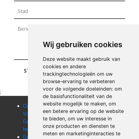
Wij gebruiken cookies
Deze website maakt gebruik van
cookies en andere
STUREN
trackingtechnologieën om uw
browse-ervaring te verbeteren
voor de volgende doeleinden:
om
;
de basisfunctionaliteit van de
website mogelijk te maken
,
om
Opruimen
Opruimen
Opruimen
een betere ervaring op de website
Van Uw
Van Uw
Van Uw
te bieden
,
om uw interesse in
Garage
Garage
Garage
onze producten en diensten te
bellegem
beselare
beveren
meten en marketinginteracties te
Opruimen
Opruimen
Opruimen