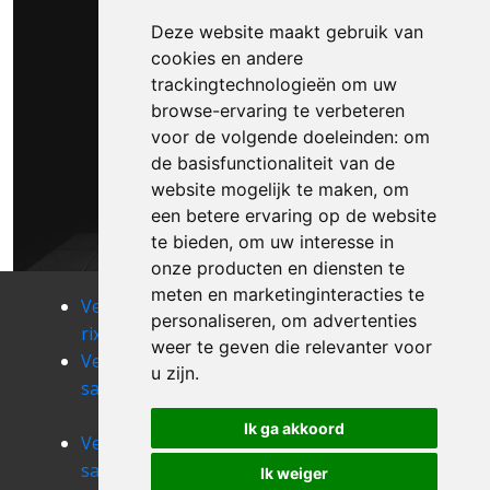
Deze website maakt gebruik van
cookies en andere
trackingtechnologieën om uw
browse-ervaring te verbeteren
voor de volgende doeleinden:
om
de basisfunctionaliteit van de
website mogelijk te maken
,
om
een betere ervaring op de website
te bieden
,
om uw interesse in
onze producten en diensten te
meten en marketinginteracties te
Verhuizen
Verhuizen
Verhuizen
personaliseren
,
om advertenties
rixensart
rosieres
roux-miroir
weer te geven die relevanter voor
Verhuizen
Verhuizen
Verhuizen
u zijn
.
saint-gery
saint-jean-
saint-remy-
geest
geest
Ik ga akkoord
Verhuizen
Verhuizen
Verhuizen
saintes
sart-dames-
thines
Ik weiger