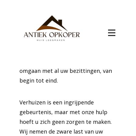
verhuis Rebecq-
Rognon
Maak uw verhuizing naar Rebecq-
Rognon een plezierige ervaring met
onze deskundige hulp. Ons team is
gespecialiseerd in het zorgvuldig
omgaan met al uw bezittingen, van
begin tot eind.
Verhuizen is een ingrijpende
gebeurtenis, maar met onze hulp
hoeft u zich geen zorgen te maken.
Wij nemen de zware last van uw