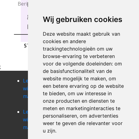
luisteren en u de meest
geschikte ondersteuning te
Wij gebruiken cookies
bieden, Bellingen.
Deze website maakt gebruik van
cookies en andere
STUREN
trackingtechnologieën om uw
browse-ervaring te verbeteren
voor de volgende doeleinden:
om
;
de basisfunctionaliteit van de
website mogelijk te maken
,
om
Leegmaken
Leegmaken
Leegmaken
een betere ervaring op de website
winkel of
winkel of
winkel of
te bieden
,
om uw interesse in
magazij berg
magazij
magazij
onze producten en diensten te
bertem
betekom
meten en marketinginteracties te
Leegmaken
Leegmaken
Leegmaken
personaliseren
,
om advertenties
winkel of
winkel of
winkel of
weer te geven die relevanter voor
magazij bever
magazij
magazij
u zijn
.
bierbeek
binkom