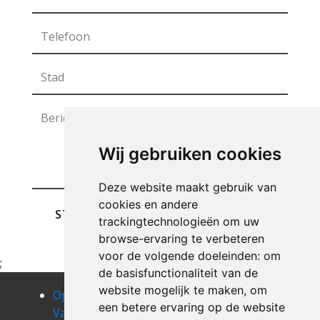
Wij gebruiken cookies
Deze website maakt gebruik van
cookies en andere
STUREN
trackingtechnologieën om uw
browse-ervaring te verbeteren
voor de volgende doeleinden:
om
;
de basisfunctionaliteit van de
website mogelijk te maken
,
om
Opruimen
Opruimen
Opruimen
een betere ervaring op de website
Van Uw
Van Uw
Van Uw