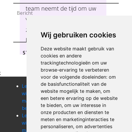
team neemt de tijd om uw
verwachtingen te aanhoren
zodat we u de beste service
Wij gebruiken cookies
kunnen verlenen, Belsele.
Deze website maakt gebruik van
STUREN
cookies en andere
trackingtechnologieën om uw
browse-ervaring te verbeteren
;
voor de volgende doeleinden:
om
de basisfunctionaliteit van de
Leegmaken
Leegmaken
Leegmaken
website mogelijk te maken
,
om
winkel of
winkel of
winkel of
een betere ervaring op de website
magazij
magazij
magazij
te bieden
,
om uw interesse in
berchem
berlare
bevere
onze producten en diensten te
Leegmaken
Leegmaken
Leegmaken
meten en marketinginteracties te
winkel of
winkel of
winkel of
personaliseren
,
om advertenties
magazij
magazij
magazij