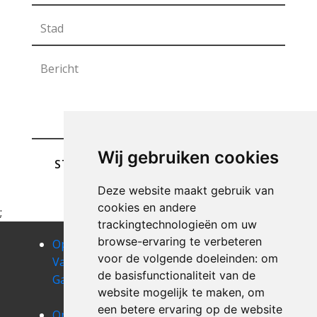
Wij gebruiken cookies
STUREN
Deze website maakt gebruik van
cookies en andere
;
trackingtechnologieën om uw
browse-ervaring te verbeteren
Opruimen
Opruimen
Opruimen
voor de volgende doeleinden:
om
Van Uw
Van Uw
Van Uw
de basisfunctionaliteit van de
Garage berg
Garage
Garage
website mogelijk te maken
,
om
beringen
berlingen
een betere ervaring op de website
Opruimen
Opruimen
Opruimen