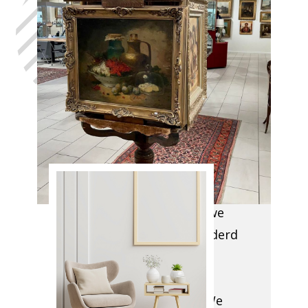
SCHAARBEEK,
in het volste
vertrouwen,
met de hulp
van Antiek
Opkoper
SCHAARBEEK
Aangekomen op uw
locatie, evalueren we
grondig wat verwijderd
dient te worden en
bekijken de
toegankelijkheid. We