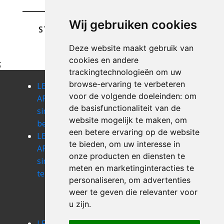
Wij gebruiken cookies
STUREN
Deze website maakt gebruik van
cookies en andere
;
trackingtechnologieën om uw
browse-ervaring te verbeteren
LEEGMAKEN
LEEGMAKEN
LEEGMAKEN
voor de volgende doeleinden:
om
APPARTEMENT
APPARTEMENT
APPARTEMENT
de basisfunctionaliteit van de
sint-agatha-
sint-gillis
sint-jans-
website mogelijk te maken
,
om
berchem
molenbeek
een betere ervaring op de website
LEEGMAKEN
LEEGMAKEN
LEEGMAKEN
te bieden
,
om uw interesse in
APPARTEMENT
APPARTEMENT
APPARTEMENT
onze producten en diensten te
sint-joost-
sint-
sint-pieters-
meten en marketinginteracties te
ten-noode
lambrechts-
woluwe
personaliseren
,
om advertenties
woluwe
LEEGMAKEN
weer te geven die relevanter voor
APPARTEMENT
u zijn
.
ukkel
LEEGMAKEN
LEEGMAKEN