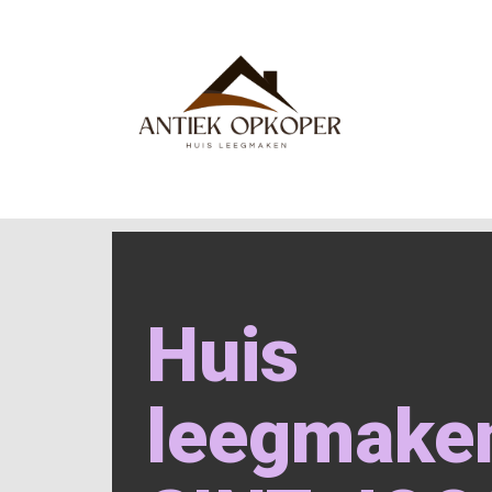
Huis
leegmake