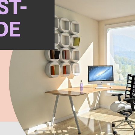
ST-
DE