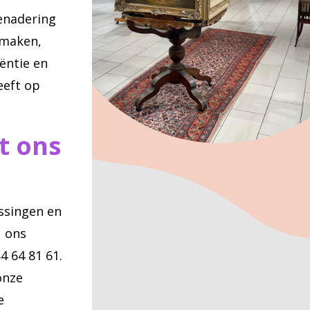
enadering
gmaken,
ëntie en
eeft op
t ons
ssingen en
u ons
 64 81 61.
onze
e