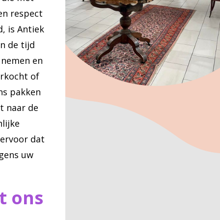
en respect
, is Antiek
 de tijd
e nemen en
rkocht of
ns pakken
t naar de
lijke
 ervoor dat
lgens uw
t ons