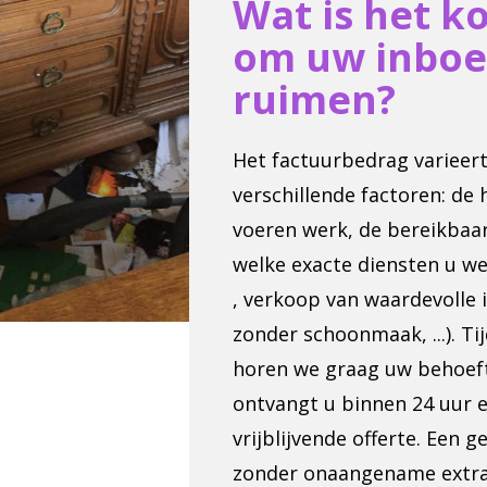
Wat is het k
om uw inboe
ruimen?
Het factuurbedrag varieert
verschillende factoren: de 
voeren werk, de bereikbaa
welke exacte diensten u w
, verkoop van waardevolle 
zonder schoonmaak, ...). T
horen we graag uw behoeft
ontvangt u binnen 24 uur e
vrijblijvende offerte. Een 
zonder onaangename extra'