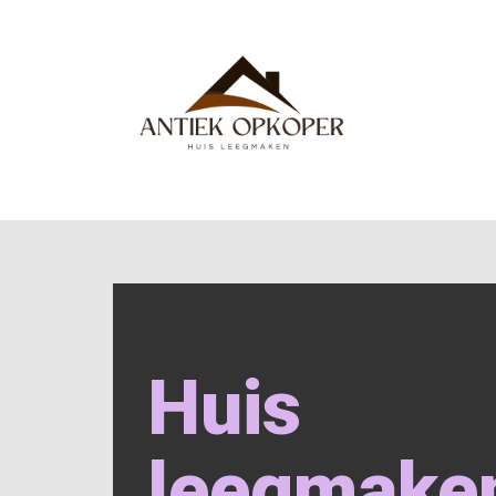
Huis
leegmake