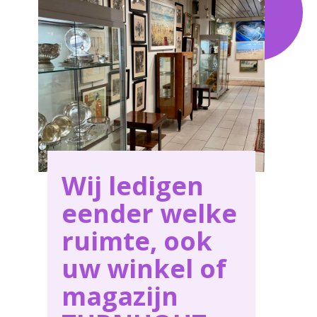
behoeften in TURNHOUT .
Wij ledigen
eender welke
ruimte, ook
uw winkel of
magazijn