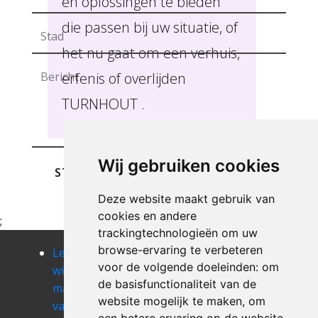
en oplossingen te bieden
die passen bij uw situatie, of
het nu gaat om een verhuis,
erfenis of overlijden
TURNHOUT .
Wij gebruiken cookies
STUREN
Deze website maakt gebruik van
cookies en andere
;
trackingtechnologieën om uw
browse-ervaring te verbeteren
Leegmaken
Leegmaken
Leegmaken
voor de volgende doeleinden:
om
winkel of
winkel of
winkel of
de basisfunctionaliteit van de
magazij
magazij
magazij
website mogelijk te maken
,
om
varendonk
veerle
viersel