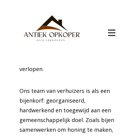
verhuis Agimont
Een nieuwe start in Agimont begint
met een gestructureerde verhuizing.
Vertrouw op onze expertise om alles
van het inpakken tot het
transporteren vlekkeloos te laten
verlopen.
Ons team van verhuizers is als een
bijenkorf: georganiseerd,
hardwerkend en toegewijd aan een
gemeenschappelijk doel. Zoals bijen
samenwerken om honing te maken,