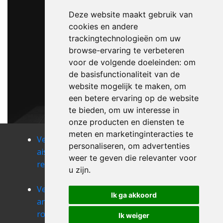
Deze website maakt gebruik van
cookies en andere
trackingtechnologieën om uw
browse-ervaring te verbeteren
voor de volgende doeleinden:
om
de basisfunctionaliteit van de
website mogelijk te maken
,
om
een betere ervaring op de website
te bieden
,
om uw interesse in
onze producten en diensten te
meten en marketinginteracties te
Verhuizen
Verhuizen
Verhuizen
personaliseren
,
om advertenties
aische-en-
aisemont
alle
weer te geven die relevanter voor
refail
Verhuizen
Verhuizen
u zijn
.
andenne
anhee
Verhuizen
Verhuizen
Verhuizen
Ik ga akkoord
annevoie-
anseremme
anthee
rouillon
Verhuizen
Ik weiger