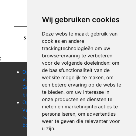
Wij gebruiken cookies
Deze website maakt gebruik van
STUREN
cookies en andere
trackingtechnologieën om uw
browse-ervaring te verbeteren
;
voor de volgende doeleinden:
om
de basisfunctionaliteit van de
Opruimen
Opruimen
Opruimen
website mogelijk te maken
,
om
Van Uw
Van Uw
Van Uw
een betere ervaring op de website
Garage
Garage biez
Garage
te bieden
,
om uw interesse in
bierghes
bomal
onze producten en diensten te
Opruimen
Opruimen
Opruimen
meten en marketinginteracties te
Van Uw
Van Uw
Van Uw
personaliseren
,
om advertenties
Garage
Garage
Garage
weer te geven die relevanter voor
bonlez
bornival
bossut-
u zijn
.
gottechain