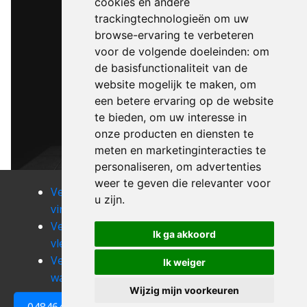
cookies en andere
trackingtechnologieën om uw
browse-ervaring te verbeteren
voor de volgende doeleinden:
om
de basisfunctionaliteit van de
website mogelijk te maken
,
om
een betere ervaring op de website
te bieden
,
om uw interesse in
onze producten en diensten te
meten en marketinginteracties te
personaliseren
,
om advertenties
weer te geven die relevanter voor
Verhuizen
Verhuizen
Verhuizen
u zijn
.
vinkem
vladslo
vlamertinge
Verhuizen
Verhuizen
Verhuizen
Ik ga akkoord
vleteren
vlissegem
voormezele
Verhuizen
Verhuizen
Verhuizen
Ik weiger
waardamme
waarmaarde
wakken
Wijzig mijn voorkeuren
0484648161