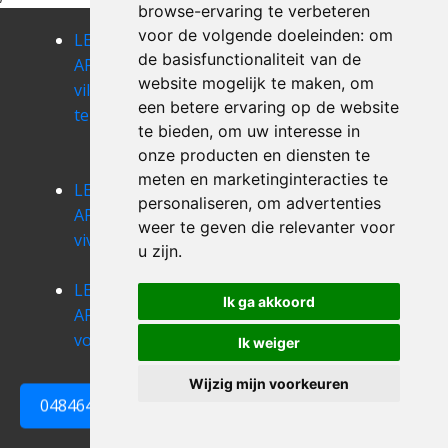
browse-ervaring te verbeteren
voor de volgende doeleinden:
om
LEEGMAKEN
LEEGMAKEN
LEEGMAKEN
de basisfunctionaliteit van de
APPARTEMENT
APPARTEMENT
APPARTEMENT
website mogelijk te maken
,
om
villers-le-
villers-saint-
vinalmont
een betere ervaring op de website
temple
simeon
LEEGMAKEN
te bieden
,
om uw interesse in
APPARTEMENT
onze producten en diensten te
vise
meten en marketinginteracties te
LEEGMAKEN
LEEGMAKEN
LEEGMAKEN
personaliseren
,
om advertenties
APPARTEMENT
APPARTEMENT
APPARTEMENT
weer te geven die relevanter voor
vivegnis
voroux-
voroux-lez-
u zijn
.
goreux
liers
LEEGMAKEN
LEEGMAKEN
Ik ga akkoord
APPARTEMENT
APPARTEMENT
vottem
vyle-et-
Ik weiger
tharoul
Wijzig mijn voorkeuren
0484648161