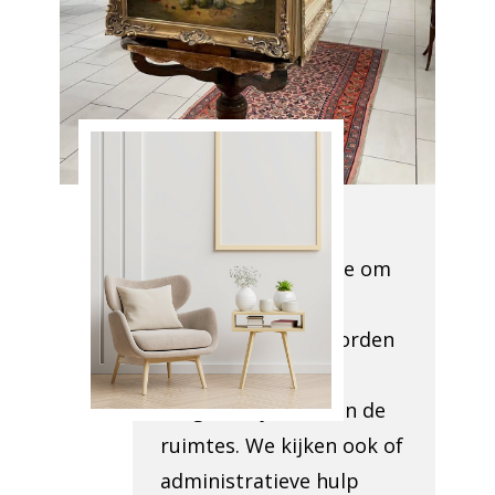
met de hulp
van Antiek
Opkoper
Villers-Le-
Peuplier
Onze teamleden
bezoeken uw locatie om
te beoordelen wat
verwijderd moet worden
en evalueren de
toegankelijkheid van de
ruimtes. We kijken ook of
administratieve hulp