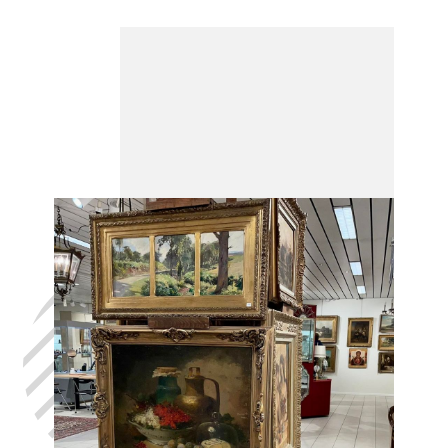
Laat uw huis
leegmaken
Villers-Le-
Peuplier, in het
volste
vertrouwen,