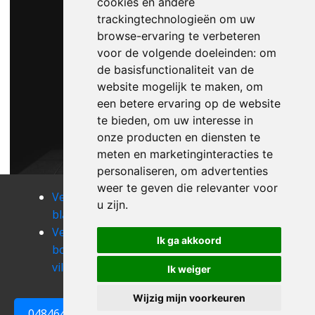
cookies en andere
trackingtechnologieën om uw
browse-ervaring te verbeteren
voor de volgende doeleinden:
om
de basisfunctionaliteit van de
website mogelijk te maken
,
om
een betere ervaring op de website
te bieden
,
om uw interesse in
onze producten en diensten te
meten en marketinginteracties te
personaliseren
,
om advertenties
weer te geven die relevanter voor
Verhuizen
Verhuizen
Verhuizen
u zijn
.
blaimont
bohan
boignee
Verhuizen
Verhuizen
Verhuizen
Ik ga akkoord
bois-de-
bolinne
boneffe
villers
Verhuizen
Verhuizen
Ik weiger
boninne
bonneville
Wijzig mijn voorkeuren
Verhuizen
0484648161