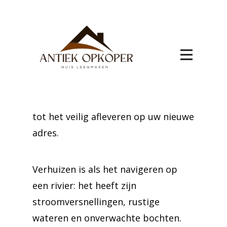
efficiënte
verhuis Bioul
Verhuizen naar Bioul met ons
betekent een stressvrije ervaring.
We nemen alle zware taken uit uw
handen, van het zorgvuldig inpakken
tot het veilig afleveren op uw nieuwe
adres.
Verhuizen is als het navigeren op
een rivier: het heeft zijn
stroomversnellingen, rustige
wateren en onverwachte bochten.