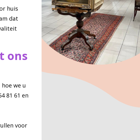
or huis
eam dat
aliteit
t ons
n hoe we u
64 81 61 en
ullen voor