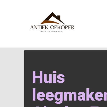
Huis
leegmake