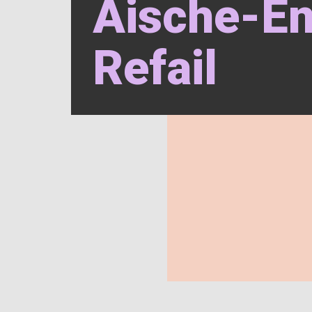
Aische-En
Refail