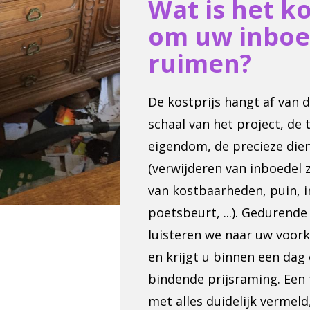
Wat is het k
om uw inboe
ruimen?
De kostprijs hangt af van 
schaal van het project, de
eigendom, de precieze dien
(verwijderen van inboedel
van kostbaarheden, puin, in
poetsbeurt, ...). Gedurend
luisteren we naar uw voork
en krijgt u binnen een dag 
bindende prijsraming. Een 
met alles duidelijk vermel