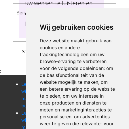
uw wensen te luisteren en
een service op maat te
leveren BOCHOLT .
Wij gebruiken cookies
Deze website maakt gebruik van
cookies en andere
STUREN
trackingtechnologieën om uw
browse-ervaring te verbeteren
voor de volgende doeleinden:
om
;
de basisfunctionaliteit van de
website mogelijk te maken
,
om
Leegmaken
Leegmaken
Leegmaken
een betere ervaring op de website
winkel of
winkel of
winkel of
te bieden
,
om uw interesse in
magazij
magazij
magazij
onze producten en diensten te
boekhout
bommershoven
boorsem
meten en marketinginteracties te
Leegmaken
Leegmaken
Leegmaken
personaliseren
,
om advertenties
winkel of
winkel of
winkel of
weer te geven die relevanter voor
magazij
magazij borlo
magazij