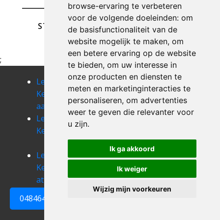
browse-ervaring te verbeteren
voor de volgende doeleinden:
om
STUREN
de basisfunctionaliteit van de
website mogelijk te maken
,
om
een betere ervaring op de website
;
te bieden
,
om uw interesse in
onze producten en diensten te
Leegmaken
Leegmaken
Leegmaken
meten en marketinginteracties te
Kelder
Kelder
Kelder
personaliseren
,
om advertenties
aarschot
affligem
alsemberg
weer te geven die relevanter voor
Leegmaken
Leegmaken
Leegmaken
u zijn
.
Kelder asse
Kelder assent
Kelder
attenhoven
Ik ga akkoord
Leegmaken
Leegmaken
Leegmaken
Kelder
Kelder
Kelder baal
Ik weiger
attenrode
averbode
Wijzig mijn voorkeuren
0484648161