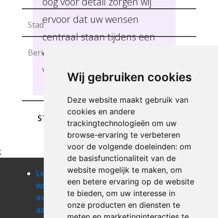
oog voor detail zorgen wij
ervoor dat uw wensen
centraal staan tijdens een
verhuis, erfenis of overlijden
Vlaams-Brabant .
Wij gebruiken cookies
Deze website maakt gebruik van
cookies en andere
STUREN
trackingtechnologieën om uw
browse-ervaring te verbeteren
voor de volgende doeleinden:
om
;
de basisfunctionaliteit van de
website mogelijk te maken
,
om
Leegmaken
Leegmaken
Leegmaken
een betere ervaring op de website
winkel of
winkel of
winkel of
te bieden
,
om uw interesse in
magazij
magazij
magazij
onze producten en diensten te
aarschot
affligem
alsemberg
meten en marketinginteracties te