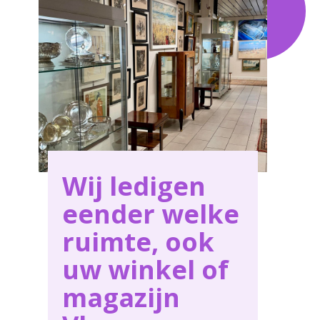
behoeften in Vlaams-Brabant .
Wij ledigen
eender welke
ruimte, ook
uw winkel of
magazijn