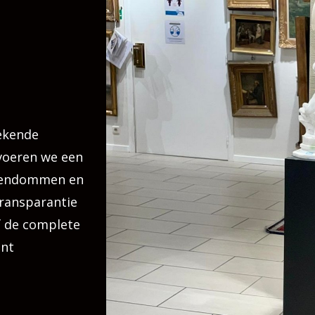
ekende
 voeren we een
igendommen en
transparantie
f de complete
ant