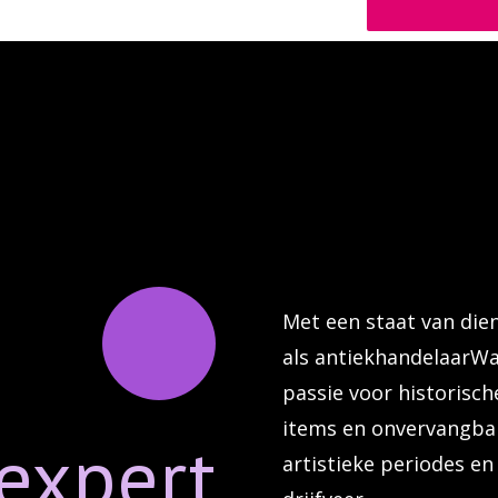
Met een staat van die
als antiekhandelaarWa
passie voor historisch
items en onvervangbar
expert
artistieke periodes e