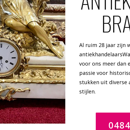
ANTIE
BR
Al ruim 28 jaar zijn
antiekhandelaarsWaa
voor ons meer dan e
passie voor historis
stukken uit diverse 
stijlen.
048