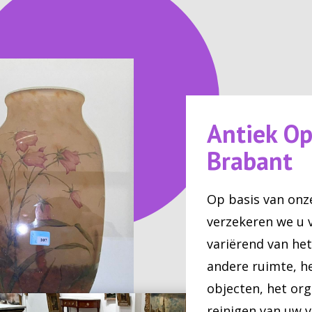
Antiek Op
Brabant
Op basis van on
verzekeren we u 
variërend van he
andere ruimte, h
objecten, het org
reinigen van uw v