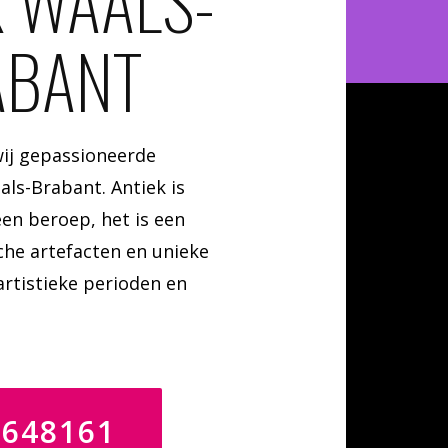
K WAALS-
ABANT
 wij gepassioneerde
ls-Brabant. Antiek is
en beroep, het is een
che artefacten en unieke
artistieke perioden en
4648161