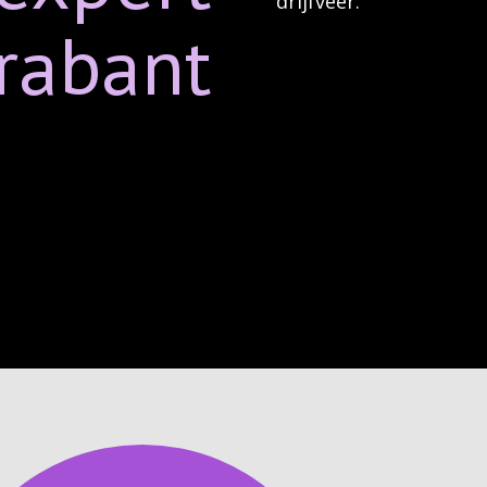
drijfveer.
rabant