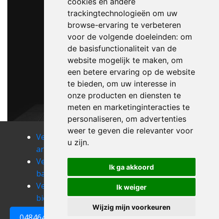
cookies en andere
trackingtechnologieën om uw
browse-ervaring te verbeteren
voor de volgende doeleinden:
om
de basisfunctionaliteit van de
website mogelijk te maken
,
om
een betere ervaring op de website
te bieden
,
om uw interesse in
onze producten en diensten te
meten en marketinginteracties te
personaliseren
,
om advertenties
weer te geven die relevanter voor
Verhuizen
Verhuizen
Verhuizen
u zijn
.
archennes
autre-eglise
baisy-thy
Verhuizen
Verhuizen
Verhuizen
Ik ga akkoord
baulers
bevekom
bierges
Verhuizen
Verhuizen
Verhuizen
Ik weiger
bierghes
biez
bomal
Wijzig mijn voorkeuren
0484648161