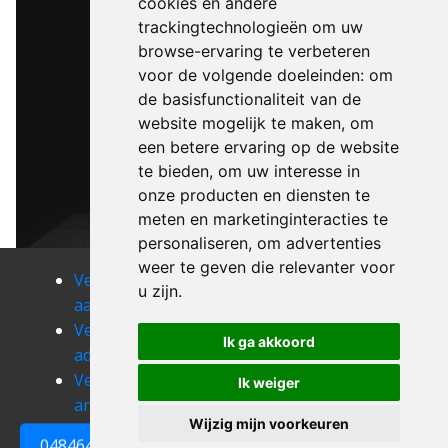
cookies en andere
trackingtechnologieën om uw
browse-ervaring te verbeteren
voor de volgende doeleinden:
om
de basisfunctionaliteit van de
website mogelijk te maken
,
om
een betere ervaring op de website
te bieden
,
om uw interesse in
onze producten en diensten te
meten en marketinginteracties te
personaliseren
,
om advertenties
weer te geven die relevanter voor
Verhuizen
Verhuizen
Verhuizen
u zijn
.
aalbeke
aarsele
aartrijke
Verhuizen
Verhuizen
Verhuizen
Ik ga akkoord
adinkerke
alveringem
anzegem
Verhuizen
Verhuizen
Verhuizen
Ik weiger
ardooie
assebroek
avekapelle
Wijzig mijn voorkeuren
0484648161