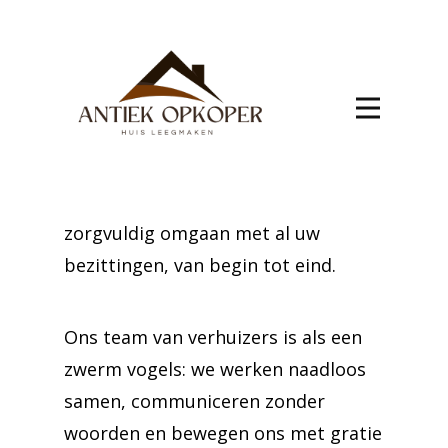
verhuis West-
Vlaanderen
Maak uw verhuizing naar West-
Vlaanderen een plezierige ervaring
met onze deskundige hulp. Ons
team is gespecialiseerd in het
zorgvuldig omgaan met al uw
bezittingen, van begin tot eind.
Ons team van verhuizers is als een
zwerm vogels: we werken naadloos
samen, communiceren zonder
woorden en bewegen ons met gratie