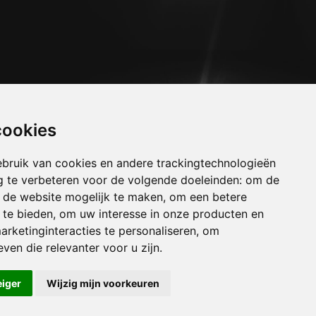
cookies
bruik van cookies en andere trackingtechnologieën
 te verbeteren voor de volgende doeleinden:
om de
an de website mogelijk te maken
,
om een betere
 te bieden
,
om uw interesse in onze producten en
arketinginteracties te personaliseren
,
om
uizen borgloon
ven die relevanter voor u zijn
.
uizen bree
uizen buvingen
eiger
Wijzig mijn voorkeuren