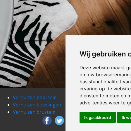
Wij gebruiken 
Deze website maakt ge
om uw browse-ervaring
basisfunctionaliteit v
ervaring op de website
diensten te meten en m
Verhuizen boorsem
Verh
advertenties weer te ge
Verhuizen bovelingen
Verh
Verhuizen brustem
Verh
Ik ga akkoord
Ik w