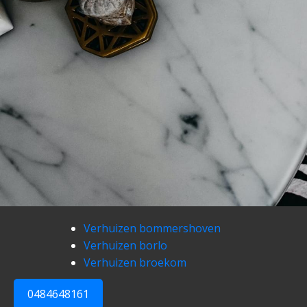
Verhuizen bommershoven
Verhuizen borlo
Verhuizen broekom
0484648161