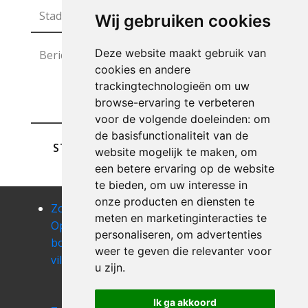
Wij gebruiken cookies
Deze website maakt gebruik van
cookies en andere
trackingtechnologieën om uw
browse-ervaring te verbeteren
voor de volgende doeleinden:
om
de basisfunctionaliteit van de
STUREN
website mogelijk te maken
,
om
een betere ervaring op de website
te bieden
,
om uw interesse in
onze producten en diensten te
Zolder
Zolder
Zolder
meten en marketinginteracties te
Opruimen
Opruimen
Opruimen
personaliseren
,
om advertenties
bois-de-
bolinne
boneffe
weer te geven die relevanter voor
villers
Zolder
Zolder
u zijn
.
Opruimen
Opruimen
boninne
bonneville
Ik ga akkoord