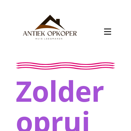
Zolder
oprui