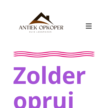
Zolder
oprui