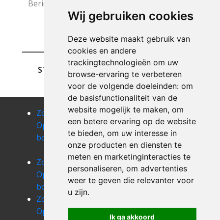
Wij gebruiken cookies
Deze website maakt gebruik van
cookies en andere
trackingtechnologieën om uw
STUREN
browse-ervaring te verbeteren
voor de volgende doeleinden:
om
de basisfunctionaliteit van de
website mogelijk te maken
,
om
Zolder
Zolder
Zolder
een betere ervaring op de website
Opruimen
Opruimen
Opruimen
te bieden
,
om uw interesse in
bonlez
bornival
bossut-
onze producten en diensten te
gottechain
meten en marketinginteracties te
Zolder
Zolder
Zolder
personaliseren
,
om advertenties
Opruimen
Opruimen
Opruimen
weer te geven die relevanter voor
bousval
eigenbrakel
kasteelbrakel
u zijn
.
Zolder
Zolder
Zolder
Opruimen
Opruimen
Opruimen
Ik ga akkoord