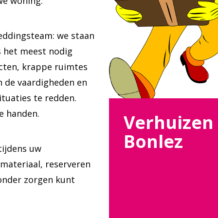
we woning.
reddingsteam: we staan
s het meest nodig
cten, krappe ruimtes
n de vaardigheden en
tuaties te redden.
ge handen.
Verhuizen
Bonlez
tijdens uw
materiaal, reserveren
zonder zorgen kunt