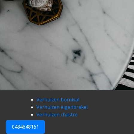
Verhuizen bornival
Verhuizen eigenbrakel
Verhuizen chastre
0484648161