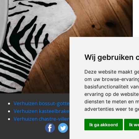
Wij gebruiken 
Deze website maakt ge
om uw browse-ervaring
basisfunctionaliteit v
ervaring op de website
diensten te meten en m
Verhuizen bossut-gottechain
Verh
advertenties weer te ge
Verhuizen kasteelbrakel
Verh
Verhuizen chastre-villeroux-blanmont
Verh
Ik ga akkoord
Ik w