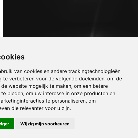
cookies
bruik van cookies en andere trackingtechnologieën
 te verbeteren voor de volgende doeleinden:
om de
an de website mogelijk te maken
,
om een betere
 te bieden
,
om uw interesse in onze producten en
arketinginteracties te personaliseren
,
om
uizen bousval
ven die relevanter voor u zijn
.
uizen ceroux-mousty
uizen chaumont-gistoux
eiger
Wijzig mijn voorkeuren