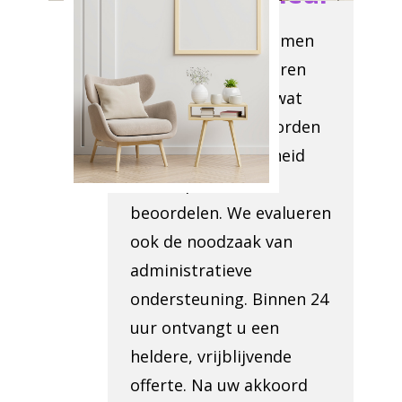
Onze teamleden komen
uw locatie inspecteren
om vast te stellen wat
verwijderd moet worden
en de toegankelijkheid
van de plek te
beoordelen. We evalueren
ook de noodzaak van
administratieve
ondersteuning. Binnen 24
uur ontvangt u een
heldere, vrijblijvende
offerte. Na uw akkoord