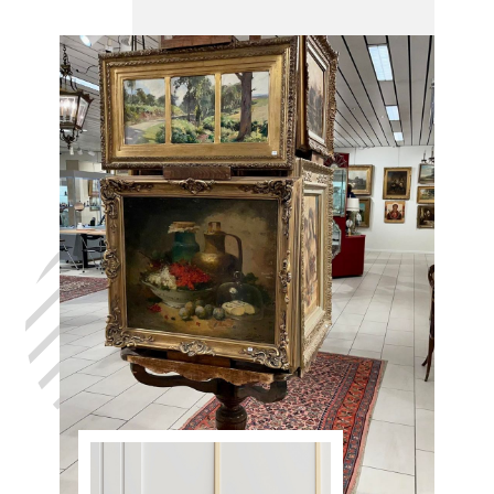
Laat uw huis
leegmaken
Alleur, in het
volste
vertrouwen,
met de hulp
van Antiek
Opkoper Alleur