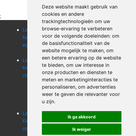
Deze website maakt gebruik van
cookies en andere
;
trackingtechnologieën om uw
browse-ervaring te verbeteren
Leegmaken
Leegmaken
Leegmaken
voor de volgende doeleinden:
om
Kelder
Kelder
Kelder
de basisfunctionaliteit van de
eigenbrakel
kasteelbrakel
ceroux-
website mogelijk te maken
,
om
mousty
een betere ervaring op de website
Leegmaken
Leegmaken
Leegmaken
te bieden
,
om uw interesse in
Kelder
Kelder
Kelder
onze producten en diensten te
chastre
chastre-
chaumont-
meten en marketinginteracties te
villeroux-
gistoux
personaliseren
,
om advertenties
blanmont
Leegmaken
weer te geven die relevanter voor
Kelder
u zijn
.
clabecq
Leegmaken
Leegmaken
Ik ga akkoord
Kelder
Kelder
corbais
corroy-le-
Ik weiger