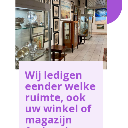
Ambresin .
Wij ledigen
eender welke
ruimte, ook
uw winkel of
magazijn