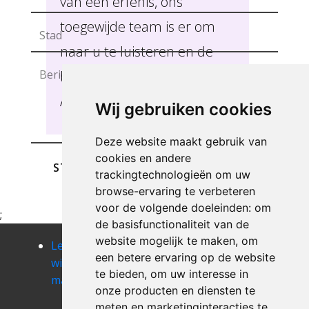
van een erfenis, ons
toegewijde team is er om
naar u te luisteren en de
beste oplossingen te bieden
Ambresin .
Wij gebruiken cookies
Deze website maakt gebruik van
cookies en andere
STUREN
trackingtechnologieën om uw
browse-ervaring te verbeteren
voor de volgende doeleinden:
om
;
de basisfunctionaliteit van de
website mogelijk te maken
,
om
Leegmaken
Leegmaken
Leegmaken
een betere ervaring op de website
winkel of
winkel of
winkel of
te bieden
,
om uw interesse in
magazij amel
magazij
magazij
onze producten en diensten te
ampsin
andrimont
meten en marketinginteracties te