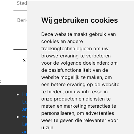
Wij gebruiken cookies
Deze website maakt gebruik van
cookies en andere
trackingtechnologieën om uw
browse-ervaring te verbeteren
STUREN
voor de volgende doeleinden:
om
de basisfunctionaliteit van de
website mogelijk te maken
,
om
;
een betere ervaring op de website
te bieden
,
om uw interesse in
Huis
Huis
Huis
onze producten en diensten te
Leegmaken
Leegmaken
Leegmaken
meten en marketinginteracties te
anlier
anloy
arlon
personaliseren
,
om advertenties
Huis
Huis
Huis
weer te geven die relevanter voor
Leegmaken
Leegmaken
Leegmaken
u zijn
.
arville
assenois
athus