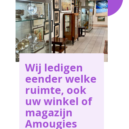
Wij ledigen
eender welke
ruimte, ook
uw winkel of
magazijn
Amougies