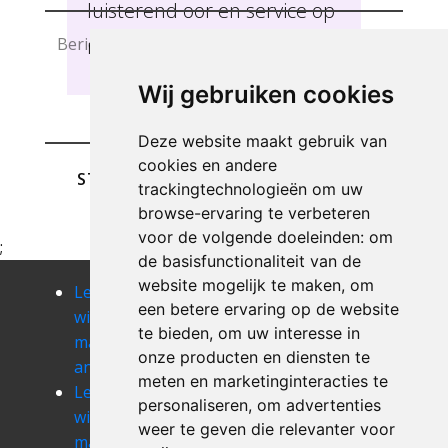
luisterend oor en service op
maat te bieden Amougies .
Wij gebruiken cookies
Deze website maakt gebruik van
cookies en andere
STUREN
trackingtechnologieën om uw
browse-ervaring te verbeteren
voor de volgende doeleinden:
om
;
de basisfunctionaliteit van de
website mogelijk te maken
,
om
Leegmaken
Leegmaken
Leegmaken
een betere ervaring op de website
winkel of
winkel of
winkel of
te bieden
,
om uw interesse in
magazij
magazij
magazij
onze producten en diensten te
anderlues
angre
angreau
meten en marketinginteracties te
Leegmaken
Leegmaken
Leegmaken
personaliseren
,
om advertenties
winkel of
winkel of
winkel of
weer te geven die relevanter voor
magazij
magazij
magazij