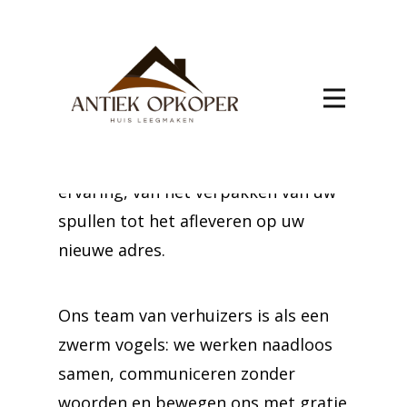
Met de verhuizing naar Ampsin in
het vooruitzicht, is het essentieel
om te vertrouwen op professionals.
Ons team zorgt voor een
gestroomlijnde en zorgeloze
ervaring, van het verpakken van uw
spullen tot het afleveren op uw
nieuwe adres.
Ons team van verhuizers is als een
zwerm vogels: we werken naadloos
samen, communiceren zonder
woorden en bewegen ons met gratie