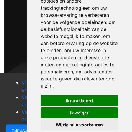
cookies en andere
trackingtechnologieën om uw
browse-ervaring te verbeteren
voor de volgende doeleinden:
om
de basisfunctionaliteit van de
website mogelijk te maken
,
om
een betere ervaring op de website
te bieden
,
om uw interesse in
onze producten en diensten te
meten en marketinginteracties te
personaliseren
,
om advertenties
weer te geven die relevanter voor
Verhuizen
Verhuizen
Verhuizen
u zijn
.
andrimont
angleur
ans
Verhuizen
Verhuizen
Verhuizen
Ik ga akkoord
antheit
anthisnes
arbrefontaine
Verhuizen
Verhuizen
Verhuizen
Ik weiger
argenteau
aubel
avennes
Wijzig mijn voorkeuren
0484648161