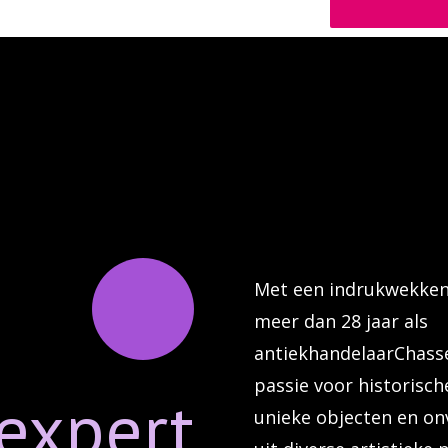
Met een indrukwekkend
meer dan 28 jaar als
antiekhandelaarChass
passie voor historisc
expert
unieke objecten en o