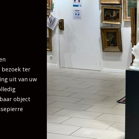
en
 bezoek ter
ing uit van uw
lledig
tbaar object
ssepierre