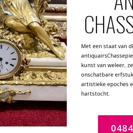
AN
CHASS
Met een staat van di
antiquairsChassepi
kunst van weleer, 
onschatbare erfstuk
artistieke epoches 
hartstocht.
048