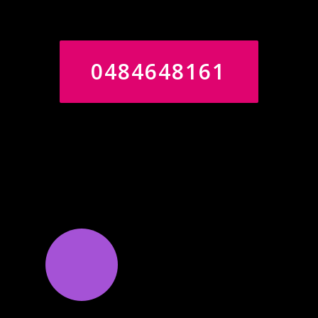
ware roeping.
0484648161