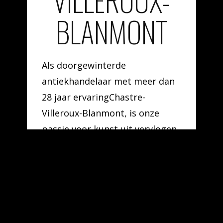
VILLEROUX-
BLANMONT
Als doorgewinterde
antiekhandelaar met meer dan
28 jaar ervaringChastre-
Villeroux-Blanmont, is onze
passie voor kunst uit vervlogen
tijden, vintage voorwerpen en
zeldzame erfstukken uit
verschillende artistieke
periodes en stijlen niet enkel
ons beroep, maar vooral onze