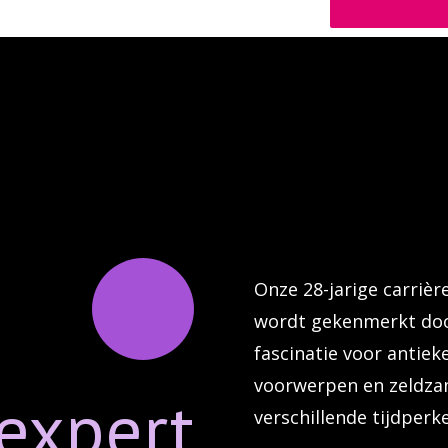
Onze 28-jarige carriè
wordt gekenmerkt doo
fascinatie voor antiek
voorwerpen en zeldza
expert
verschillende tijdper