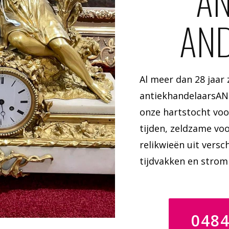
AN
AN
Al meer dan 28 jaar z
antiekhandelaarsA
onze hartstocht voo
tijden, zeldzame vo
relikwieën uit versch
tijdvakken en strom
048