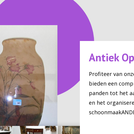
Antiek O
Profiteer van onze
bieden een compl
panden tot het a
en het organiser
schoonmaakAND