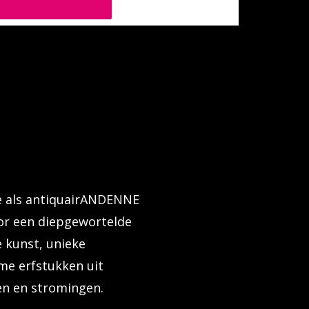
re als antiquairANDENNE
r een diepgewortelde
e kunst, unieke
me erfstukken uit
ken en stromingen.