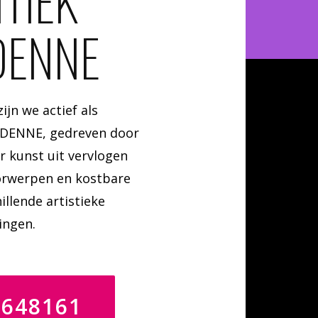
TIEK
DENNE
ijn we actief als
NDENNE, gedreven door
r kunst uit vervlogen
orwerpen en kostbare
illende artistieke
ingen.
4648161