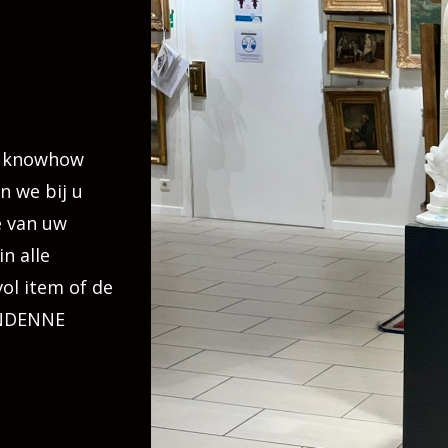
n knowhow
n we bij u
e van uw
n alle
ol item of de
ANDENNE