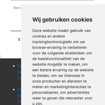
Wij gebruiken cookies
Deze website maakt gebruik van
cookies en andere
STUREN
trackingtechnologieën om uw
browse-ervaring te verbeteren
voor de volgende doeleinden:
om
;
de basisfunctionaliteit van de
website mogelijk te maken
,
om
Opruimen
Opruimen
Opruimen
een betere ervaring op de website
Van Uw
Van Uw
Van Uw
te bieden
,
om uw interesse in
Garage chiny
Garage
Garage
onze producten en diensten te
corbion
cugnon
meten en marketinginteracties te
Opruimen
Opruimen
Opruimen
personaliseren
,
om advertenties
Van Uw
Van Uw
Van Uw
weer te geven die relevanter voor
Garage
Garage
Garage
u zijn
.