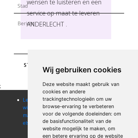
wensen te luisteren en een
service op maat te leveren
ANDERLECHT .
STUREN
Wij gebruiken cookies
Deze website maakt gebruik van
;
cookies en andere
trackingtechnologieën om uw
Leegmaken
Leegmaken
Leegmaken
browse-ervaring te verbeteren
winkel of
winkel of
winkel of
voor de volgende doeleinden:
om
magazij
magazij
magazij evere
de basisfunctionaliteit van de
elsene
etterbeek
Leegmaken
website mogelijk te maken
,
om
winkel of
een betere ervaring op de website