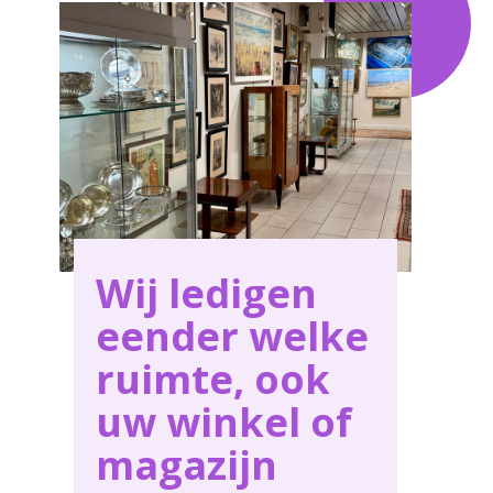
Wij ledigen
eender welke
ruimte, ook
uw winkel of
magazijn