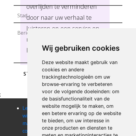
overlijden te verminderen
door naar uw verhaal te
luisteren en een service op
maat te bieden Cour-Sur-
Wij gebruiken cookies
Heure .
Deze website maakt gebruik van
cookies en andere
STUREN
trackingtechnologieën om uw
browse-ervaring te verbeteren
voor de volgende doeleinden:
om
;
de basisfunctionaliteit van de
website mogelijk te maken
,
om
Leegmaken
Leegmaken
Leegmaken
een betere ervaring op de website
winkel of
winkel of
winkel of
te bieden
,
om uw interesse in
magazij
magazij croix-
magazij
onze producten en diensten te
courcelles
lez-rouveroy
cuesmes
meten en marketinginteracties te