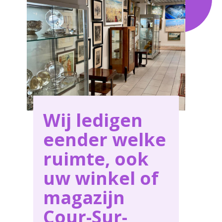
service in Cour-Sur-Heure .
Wij ledigen
eender welke
ruimte, ook
uw winkel of
magazijn
Cour-Sur-