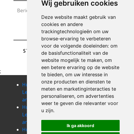
Wij gebruiken cookies
Deze website maakt gebruik van
cookies en andere
trackingtechnologieën om uw
browse-ervaring te verbeteren
voor de volgende doeleinden:
om
STUREN
de basisfunctionaliteit van de
website mogelijk te maken
,
om
een betere ervaring op de website
;
te bieden
,
om uw interesse in
onze producten en diensten te
Huis
Huis
Huis
meten en marketinginteracties te
Leegmaken
Leegmaken
Leegmaken
personaliseren
,
om advertenties
angreau
anseroeul
antoing
weer te geven die relevanter voor
Huis
Huis
Huis
u zijn
.
Leegmaken
Leegmaken
Leegmaken
anvaing
arbre
arc-ainieres
Ik ga akkoord
Huis
Huis
Huis