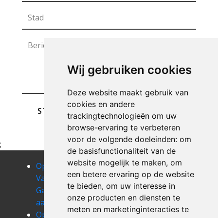
Wij gebruiken cookies
Deze website maakt gebruik van
cookies en andere
STUREN
trackingtechnologieën om uw
browse-ervaring te verbeteren
voor de volgende doeleinden:
om
;
de basisfunctionaliteit van de
website mogelijk te maken
,
om
Opruimen
Opruimen
Opruimen
een betere ervaring op de website
Van Uw
Van Uw
Van Uw
te bieden
,
om uw interesse in
Garage
Garage
Garage
onze producten en diensten te
aarsele
aartrijke
adinkerke
meten en marketinginteracties te
Opruimen
Opruimen
Opruimen