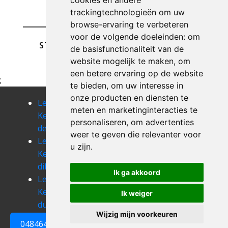
cookies en andere
trackingtechnologieën om uw
browse-ervaring te verbeteren
voor de volgende doeleinden:
om
STUREN
de basisfunctionaliteit van de
website mogelijk te maken
,
om
een betere ervaring op de website
;
te bieden
,
om uw interesse in
onze producten en diensten te
Leegmaken
Leegmaken
Leegmaken
meten en marketinginteracties te
Kelder
Kelder
Kelder
personaliseren
,
om advertenties
dentergem
desselgem
dikkebus
weer te geven die relevanter voor
Leegmaken
Leegmaken
Leegmaken
u zijn
.
Kelder
Kelder
Kelder
diksmuide
dranouter
driekapellen
Ik ga akkoord
Leegmaken
Leegmaken
Leegmaken
Kelder
Kelder
Kelder egem
Ik weiger
dudzele
eernegem
Wijzig mijn voorkeuren
0484648161