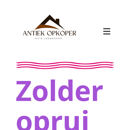
Zolder
oprui