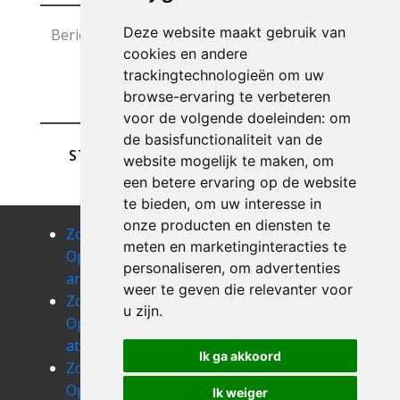
Deze website maakt gebruik van
cookies en andere
trackingtechnologieën om uw
browse-ervaring te verbeteren
voor de volgende doeleinden:
om
de basisfunctionaliteit van de
STUREN
website mogelijk te maken
,
om
een betere ervaring op de website
te bieden
,
om uw interesse in
onze producten en diensten te
Zolder
Zolder
Zolder
meten en marketinginteracties te
Opruimen
Opruimen
Opruimen
personaliseren
,
om advertenties
arlon
arville
assenois
weer te geven die relevanter voor
Zolder
Zolder
Zolder
u zijn
.
Opruimen
Opruimen
Opruimen
athus
attert
aubange
Ik ga akkoord
Zolder
Zolder
Zolder
Opruimen
Opruimen
Opruimen
Ik weiger