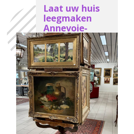
Laat uw huis
leegmaken
Annevoie-
Rouillon, in het
volste
vertrouwen,
met de hulp
van Antiek
Opkoper
Annevoie-
Rouillon
We komen ter plaatse en
evaluerenalles wat moet