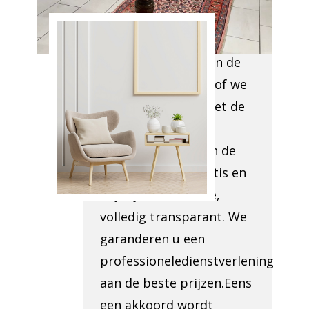
weggehaald worden,
alsook de
toegankelijkheid van de
lokalen enbekijken of we
u kunnen helpen met de
administratieve
romsplomp. Binnen de
24ukrijgt u een gratis en
vrijblijvende offerte,
volledig transparant. We
garanderen u een
professioneledienstverlening
aan de beste prijzen.Eens
een akkoord wordt