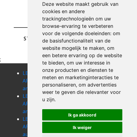
Deze website maakt gebruik van
cookies en andere
trackingtechnologieën om uw
browse-ervaring te verbeteren
voor de volgende doeleinden:
om
STUREN
de basisfunctionaliteit van de
website mogelijk te maken
,
om
een betere ervaring op de website
;
te bieden
,
om uw interesse in
onze producten en diensten te
LEEGMAKEN
LEEGMAKEN
LEEGMAKEN
meten en marketinginteracties te
APPARTEMENT
APPARTEMENT
APPARTEMENT
personaliseren
,
om advertenties
anseremme
anthee
arbre
weer te geven die relevanter voor
LEEGMAKEN
LEEGMAKEN
LEEGMAKEN
u zijn
.
APPARTEMENT
APPARTEMENT
APPARTEMENT
arsimont
assesse
aublain
Ik ga akkoord
LEEGMAKEN
LEEGMAKEN
LEEGMAKEN
APPARTEMENT
APPARTEMENT
APPARTEMENT
Ik weiger
auvelais
ave-et-auffe
bagimont