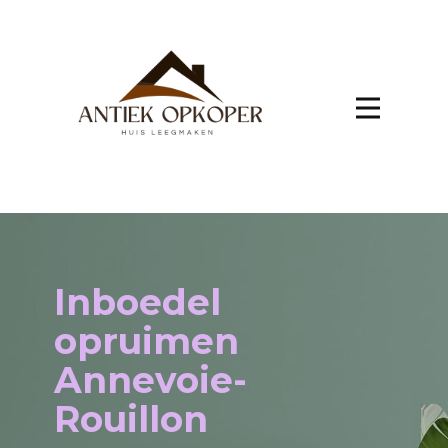
Inboedel
opruimen
Annevoie-
Rouillon