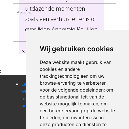
uitdagende momenten
zoals een verhuis, erfenis of
overlijden Annevoie-Rouillon
.
Wij gebruiken cookies
STUREN
Deze website maakt gebruik van
cookies en andere
;
trackingtechnologieën om uw
browse-ervaring te verbeteren
Leegmaken
Leegmaken
Leegmaken
voor de volgende doeleinden:
om
winkel of
winkel of
winkel of
de basisfunctionaliteit van de
magazij
magazij
magazij arbre
website mogelijk te maken
,
om
anseremme
anthee
Leegmaken
een betere ervaring op de website
winkel of
te bieden
,
om uw interesse in
magazij
onze producten en diensten te
arsimont