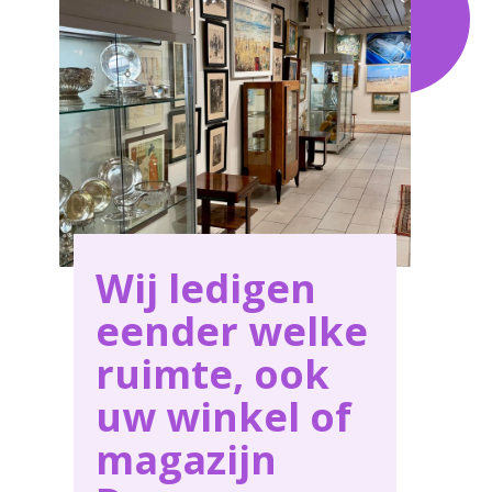
service in Duras .
Wij ledigen
eender welke
ruimte, ook
uw winkel of
magazijn