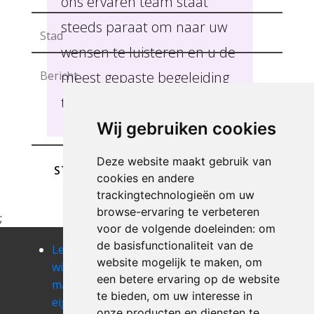
ons ervaren team staat
steeds paraat om naar uw
wensen te luisteren en u de
meest gepaste begeleiding
te bieden, Duras.
Wij gebruiken cookies
Deze website maakt gebruik van
STUREN
cookies en andere
trackingtechnologieën om uw
browse-ervaring te verbeteren
;
voor de volgende doeleinden:
om
de basisfunctionaliteit van de
Leegmaken
Leegmaken
Leegmaken
website mogelijk te maken
,
om
winkel of
winkel of
winkel of
een betere ervaring op de website
magazij
magazij
magazij eksel
te bieden
,
om uw interesse in
eigenbilzen
eisden
Leegmaken
onze producten en diensten te