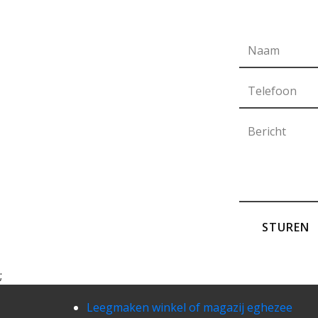
STUREN
;
Leegmaken winkel of magazij eghezee