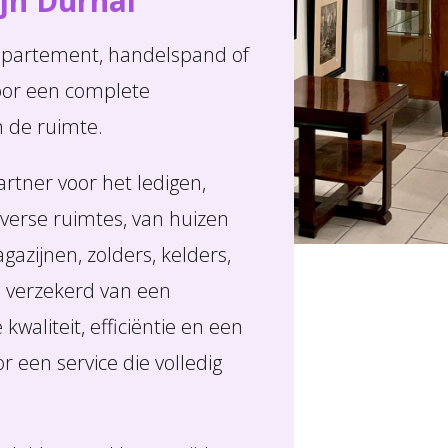
jn Durnal
appartement, handelspand of
voor een complete
n de ruimte.
rtner voor het ledigen,
erse ruimtes, van huizen
azijnen, zolders, kelders,
u verzekerd van een
waliteit, efficiëntie en een
 een service die volledig