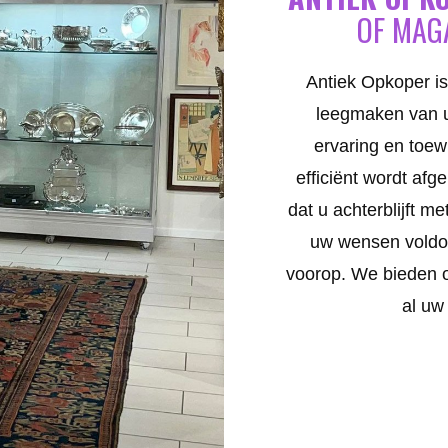
OF MAG
Antiek Opkoper is
leegmaken van u
ervaring en toew
efficiënt wordt af
dat u achterblijft m
uw wensen voldoe
voorop. We bieden 
al uw