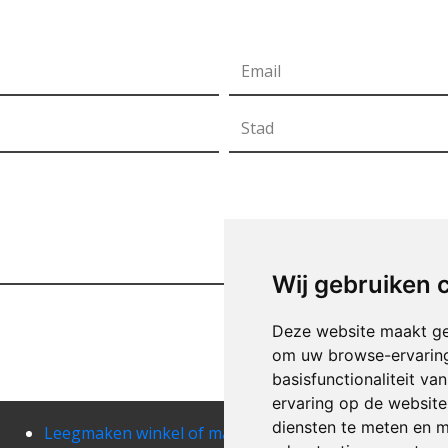
Wij gebruiken 
Deze website maakt ge
om uw browse-ervaring
basisfunctionaliteit v
ervaring op de website
diensten te meten en m
Leegmaken winkel of magazij emines
Leeg